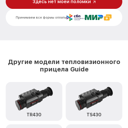
Запускается и гаснет TU430 Guide
от 7200₽
Здесь нет моей поломки
Не работает батарейный отсек TU430
от 3300₽
Guide
Принимаем все формы оплаты
Разбита линза видоискателя (окуляр)
от 2700₽
TU430 Guide
Ремонт разъема питания TU430 Guide
от 720₽
Замена процессора CPU TU430 Guide
от 3500₽
Другие модели тепловизионного
Ремонт Wi-Fi модуля TU430 Guide
от 1100₽
прицела Guide
Ремонт и замена аккумулятора TU430
от 1600₽
Guide
Восстановление цепи питания TU430
от 1600₽
Guide
Замена дисплея TU430 Guide
от 1200₽
TR430
TS430
Замена объектива TU430 Guide
от 2000₽