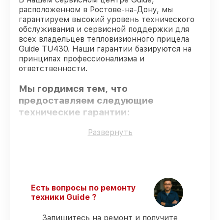
расположенном в Ростове-на-Дону, мы
гарантируем высокий уровень технического
обслуживания и сервисной поддержки для
всех владельцев тепловизионного прицела
Guide TU430. Наши гарантии базируются на
принципах профессионализма и
ответственности.
Мы гордимся тем, что
предоставляем следующие
технические гарантии:
Развернуть
Оригинальные детали
– гарантируем
использование фирменных запчастей для
починки.
Опытные мастера
– все работники
проходят обязательное обучение и
Есть вопросы по ремонту
ежегодную аттестацию, что
техники Guide ?
подтверждает их уровень мастерства.
Выполнение работ вовремя
–
Запишитесь на ремонт и получите
гарантируем завершение работ без