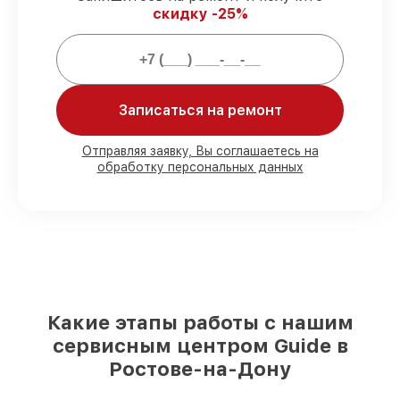
скидку -25%
задержек.
Гарантийное обслуживание
–
предоставляем официальное
гарантийное сопровождение после
восстановления.
Записаться на ремонт
Мы гарантируем:
Отправляя заявку, Вы соглашаетесь на
обработку персональных данных
80%
работ с возможностью наблюдения
90%
комплектующих для
тепловизионных прицелов на складе или
доступны для срочного заказа
Подбор оригинальных комплектующих
и надежных реплик с возможностью
выбрать
– для любого бюджета
85%
работ быстро и без задержек, при
Какие этапы работы с нашим
немедленном начале работ
сервисным центром Guide в
Ростове-на-Дону