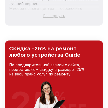
лучший сервис.
Миссия нашего центра — обеспечить
качественный и доступный ремонт для
Развернуть
каждого пользователя продукции Guide, вне
зависимости от сложности поломки. Мы
стремимся к тому, чтобы каждый клиент был
удовлетворен скоростью и качеством
предоставляемых услуг. Наша цель — стать
лучшим сервисным центром Guide в городе
Ростове-на-Дону, постоянно повышая уровень
Скидка -25% на ремонт
доверия и лояльности наших клиентов.
любого устройства Guide
По предварительной записи с сайта,
предоставляем скидку в размере -25%
на весь прайс услуг по ремонту
25
%