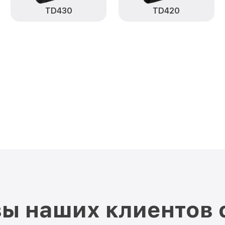
TD430
TD420
ы наших клиентов 