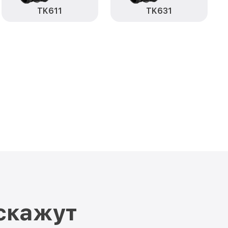
TK611
TK631
скажут