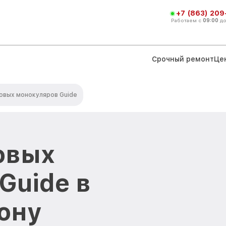
+7 (863) 209
Работаем с
09:00
д
Срочный ремонт
Це
овых монокуляров Guide
овых
Guide в
ону