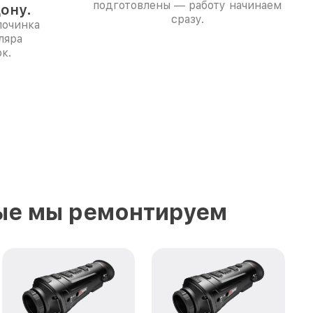
подготовлены — работу начинаем
ону.
сразу.
починка
ляра
к.
ые мы ремонтируем